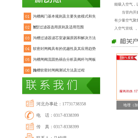
能吸入空气，
当管内开
沟槽阀门基本规则及主要失效模式和失
有少量空气聚
效
Y型过滤器选用原则及适用范围
入空气管线 
沟槽过滤器滤芯室渗漏原因和解决方法
软密封闸阀具有的优越性及其应用趋势
沟槽闸阀流固热祸合分析及阀杆与闸板
拉
沟槽软密封闸阀测试方法及过程
河北办事处：17731738358
地埋（加
电 话：0317-8338399
传 真：0317-8338399