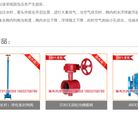
以保管线因负压所产生损坏。
始注水时，塞头停留在开启位置，进行大量排气，当空气排完时，阀内积水浮球被浮
集在阀内到相当程度，阀内水位下降，浮球随之下降，此时空气则由小孔排出。当抽
。
长杆）弹性座封闸阀
D381X涡轮沟槽蝶阀
400