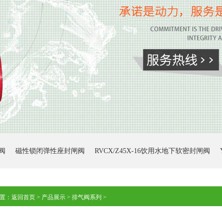
阀
磁性锁闭弹性座封闸阀
RVCX/Z45X-16饮用水地下软密封闸阀
置：
返回首页
>
产品展示
>
排气阀系列
>